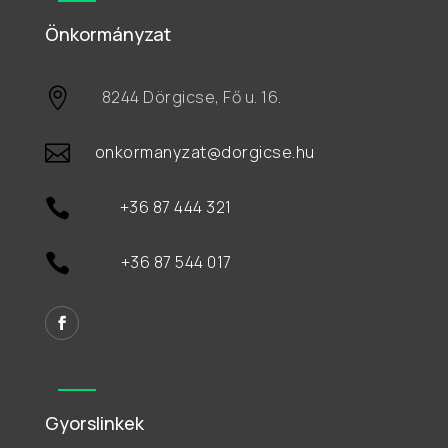
Önkormányzat

8244 Dörgicse, Fő u. 16.

onkormanyzat@dorgicse.hu

+36 87 444 321

+36 87 544 017
Gyorslinkek