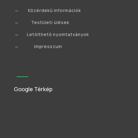
Közérdekű információk
K
Testületi ülések
K
Letölthető nyomtatványok
K
Impresszum
K
Google Térkép