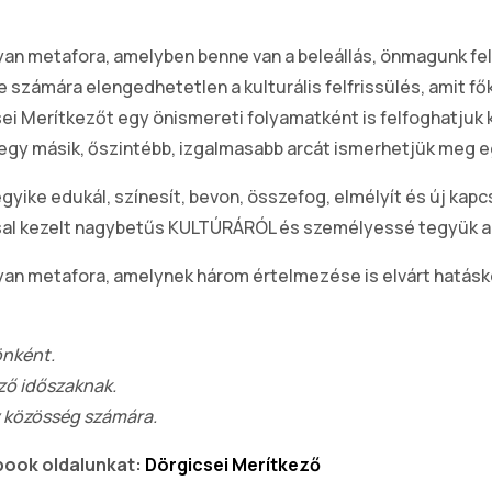
an metafora, amelyben benne van a beleállás, önmagunk felvá
e számára elengedhetetlen a kulturális felfrissülés, amit f
sei Merítkezőt egy önismereti folyamatként is felfoghatjuk
e egy másik, őszintébb, izgalmasabb arcát ismerhetjük meg e
yike edukál, színesít, bevon, összefog, elmélyít és új kapc
ással kezelt nagybetűs KULTÚRÁRÓL és személyessé tegyük 
lyan metafora, amelynek három értelmezése is elvárt hatás
önként.
ző időszaknak.
y közösség számára.
book oldalunkat:
Dörgicsei Merítkező