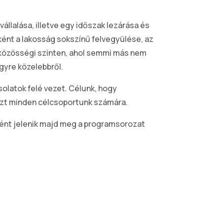
llalása, illetve egy időszak lezárása és
őként a lakosság sokszínű felvegyülése, az
 közösségi szinten, ahol semmi más nem
gyre közelebbről.
solatok felé vezet. Célunk, hogy
azt minden célcsoportunk számára.
ként jelenik majd meg a programsorozat