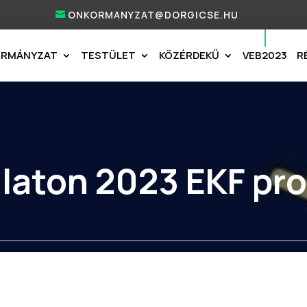
ONKORMANYZAT@DORGICSE.HU
ORMÁNYZAT
TESTÜLET
KÖZÉRDEKŰ
VEB2023
R
laton 2023 EKF pr