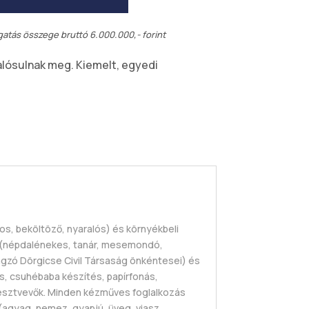
atás összege bruttó 6.000.000,- forint
lósulnak meg. Kiemelt, egyedi
s, beköltöző, nyaralós) és környékbeli
a (népdalénekes, tanár, mesemondó,
ágzó Dörgicse Civil Társaság önkéntesei) és
 csuhébaba készítés, papírfonás,
észtvevők. Minden kézműves foglalkozás
gyag, nemez, gyapjú, üveg, viasz,