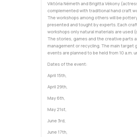
Viktória Németh and Brigitta Vékony (actres
complemented with traditional hand craft w
The workshops among others will be pottery
presented and tought by experts. Each craft
workshops only natural materials are used (cl
The stories, games and the creative parts all
management or recycling. The main target gro
events are planned to be held from 10 a.m. unt
Dates of the event:
April 15th,
April 29th,
May 6th,
May 21st,
June 3rd,
June 17th,