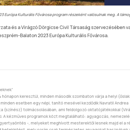
3 Európa Kulturális Fővárosa program részeként valósulnak meg. A támog
ta és a Virágzó Dörgicse Civil Társaság szervezésében va
szprém-Balaton 2023 Európa Kulturális Fővárosa.
keknek”
hónapon keresztül, minden második szombaton várja a helyi (őslako
 minden esetben egy népi, tanító mesével kezdődik Navratil Andre
ta (színész) tolmácsolásában, ami feldolgozó oktatójátékokkal (Vir
 A kézműves programok közt megtalálható: agyagozás, nemezelés,
ertyaöntés -, melyeket meghívott mesterektől lesnek majd el a r
etekintést, mely során csak természetes anyagokat használunk (a