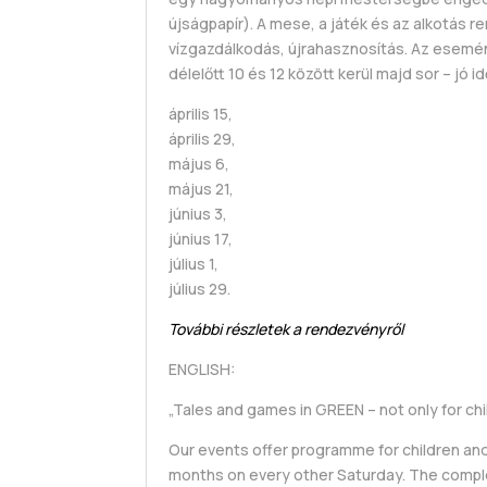
újságpapír). A mese, a játék és az alkotás 
vízgazdálkodás, újrahasznosítás. Az esemény
délelőtt 10 és 12 között kerül majd sor – jó
április 15,
április 29,
május 6,
május 21,
június 3,
június 17,
július 1,
július 29.
További részletek a rendezvényről
ENGLISH:
„Tales and games in GREEN – not only for chi
Our events offer programme for children and
months on every other Saturday. The complex 