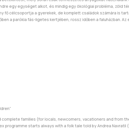
rendre egy egységet alkot, és mindig egy ökológiai probléma, zöld 
 fő célcsoportja a gyerekek, de komplett családok számára is tarta
 időben a parókia fás-ligetes kertjében, rossz időben a faluházban. 
ldren”
 complete families (for locals, newcomers, vacationers and from the
programme starts always with a folk tale told by Andrea Navratil (fo