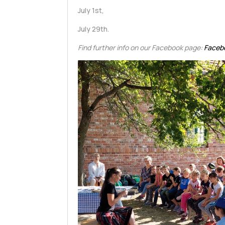
July 1st,
July 29th.
Find further info on our Facebook page:
Faceb