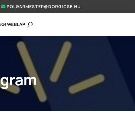
POLGARMESTER@DORGICSE.HU
ÉGI WEBLAP
ogram