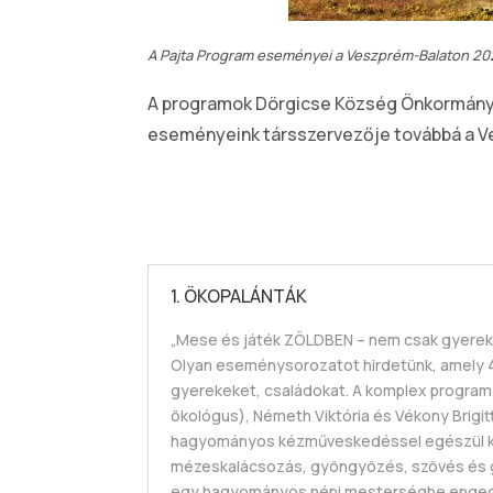
A Pajta Program eseményei a Veszprém-Balaton 202
A programok Dörgicse Község Önkormányza
eseményeink társszervezője továbbá a Ve
1. ÖKOPALÁNTÁK
„Mese és játék ZÖLDBEN – nem csak gyere
Olyan eseménysorozatot hirdetünk, amely 4 
gyerekeket, családokat. A komplex program
ökológus), Németh Viktória és Vékony Brigit
hagyományos kézműveskedéssel egészül ki.
mézeskalácsozás, gyöngyözés, szövés és gy
egy hagyományos népi mesterségbe enged b