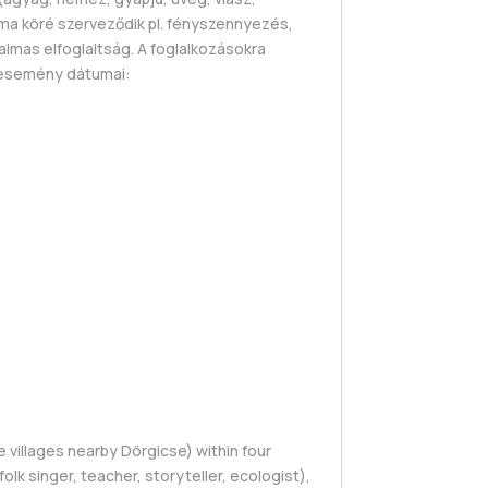
téma köré szerveződik pl. fényszennyezés,
lmas elfoglaltság. A foglalkozásokra
Az esemény dátumai:
 villages nearby Dörgicse) within four
lk singer, teacher, storyteller, ecologist),