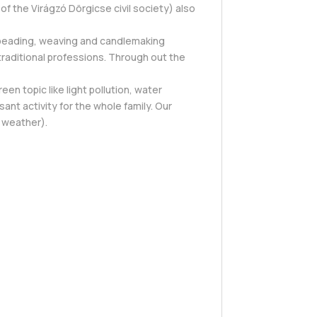
f the Virágzó Dörgicse civil society) also
, beading, weaving and candlemaking
traditional professions. Through out the
en topic like light pollution, water
nt activity for the whole family. Our
d weather).