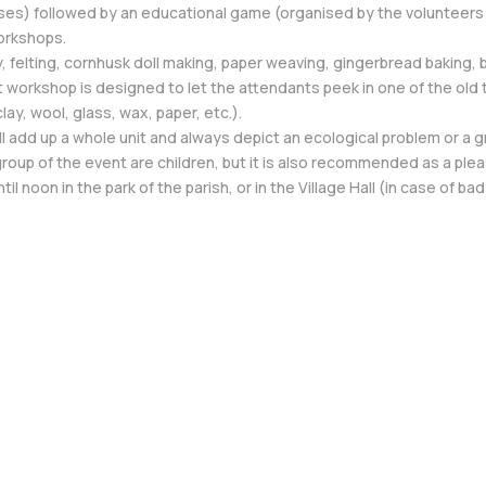
ses) followed by an educational game (organised by the volunteers o
orkshops.
, felting, cornhusk doll making, paper weaving, gingerbread baking
 workshop is designed to let the attendants peek in one of the old 
ay, wool, glass, wax, paper, etc.).
 add up a whole unit and always depict an ecological problem or a gre
up of the event are children, but it is also recommended as a pleasa
il noon in the park of the parish, or in the Village Hall (in case of ba