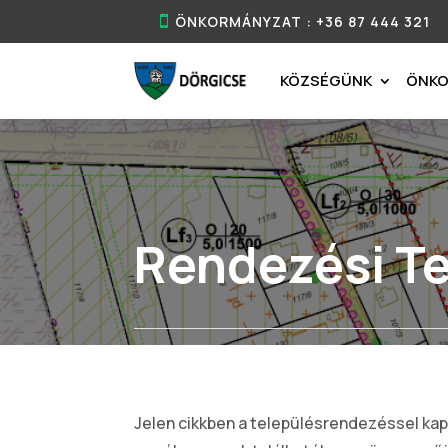
ÖNKORMÁNYZAT : +36 87 444 321
KÖZSÉGÜNK
ÖNK
Rendezési T
Jelen cikkben a településrendezéssel ka