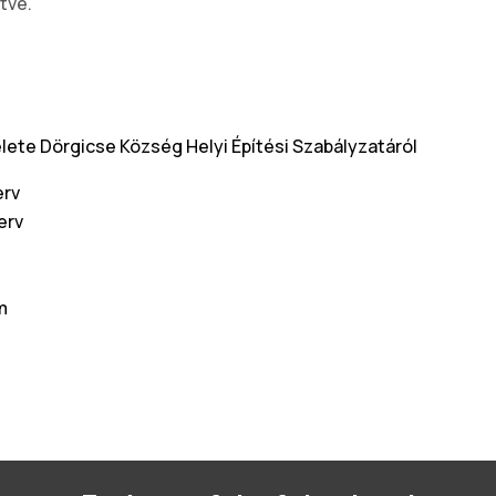
tve.
delete Dörgicse Község Helyi Építési Szabályzatáról
erv
erv
m