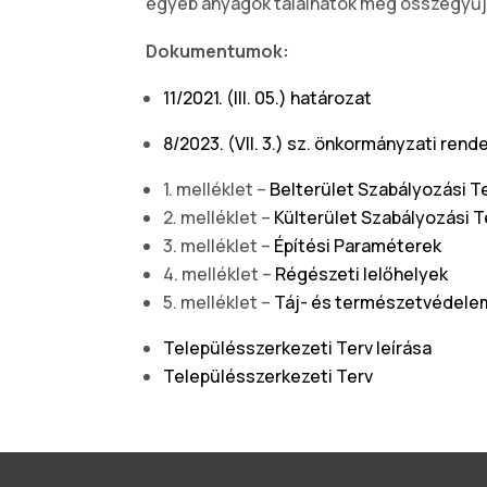
egyéb anyagok találhatók meg összegyűj
Dokumentumok:
11/2021. (III. 05.) határozat
8/2023. (VII. 3.) sz. önkormányzati ren
1. melléklet –
Belterület Szabályozási T
2. melléklet –
Külterület Szabályozási T
3. melléklet –
Építési Paraméterek
4. melléklet –
Régészeti lelőhelyek
5. melléklet –
Táj- és természetvédele
Településszerkezeti Terv leírása
Településszerkezeti Terv