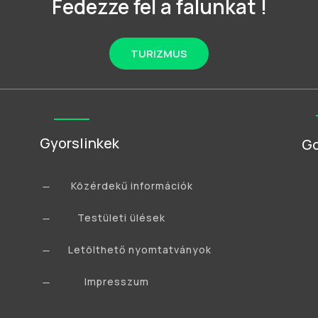
Fedezze fel a falunkat !
TURIZMUS
Gyorslinkek
Go
Közérdekű információk
K
Testületi ülések
K
Letölthető nyomtatványok
K
Impresszum
K