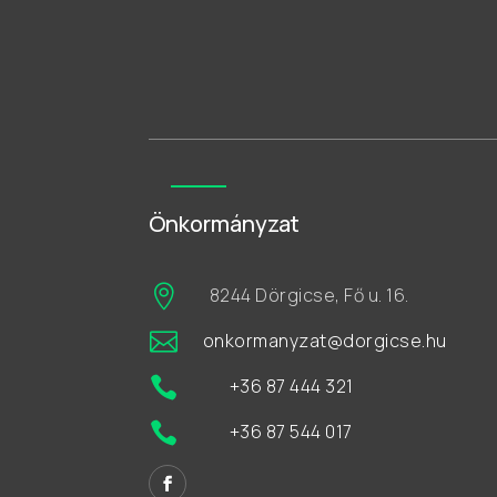
Önkormányzat

8244 Dörgicse, Fő u. 16.

onkormanyzat@dorgicse.hu

+36 87 444 321

+36 87 544 017