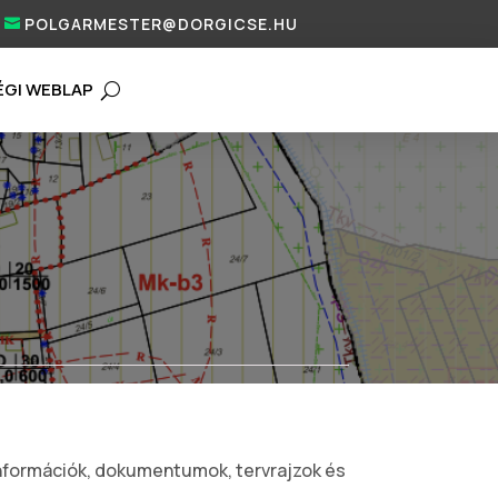
POLGARMESTER@DORGICSE.HU
ÉGI WEBLAP
információk, dokumentumok, tervrajzok és