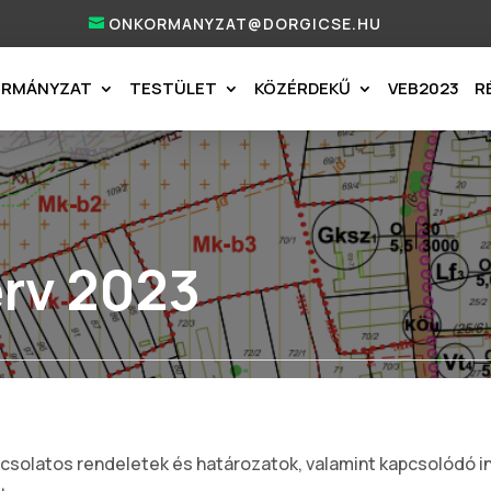
ONKORMANYZAT@DORGICSE.HU
ORMÁNYZAT
TESTÜLET
KÖZÉRDEKŰ
VEB2023
R
erv 2023
pcsolatos rendeletek és határozatok, valamint kapcsolódó 