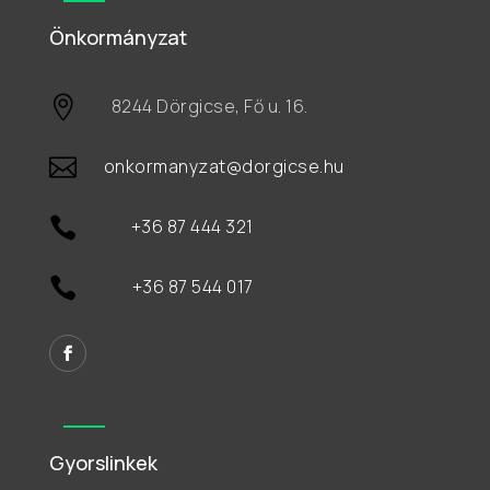
Önkormányzat

8244 Dörgicse, Fő u. 16.

onkormanyzat@dorgicse.hu

+36 87 444 321

+36 87 544 017
Gyorslinkek