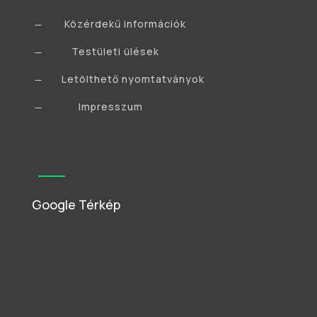
Közérdekű információk
K
Testületi ülések
K
Letölthető nyomtatványok
K
Impresszum
K
Google Térkép