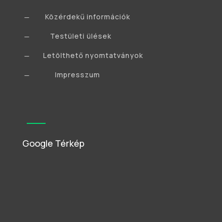
Közérdekű információk
K
Testületi ülések
K
Letölthető nyomtatványok
K
Impresszum
K
Google Térkép