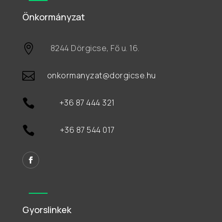
Önkormányzat

8244 Dörgicse, Fő u. 16.

onkormanyzat@dorgicse.hu

+36 87 444 321

+36 87 544 017
Gyorslinkek