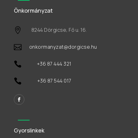
Önkormányzat

8244 Dörgicse, Fő u. 16.

onkormanyzat@dorgicse.hu

+36 87 444 321

+36 87 544 017
Gyorslinkek