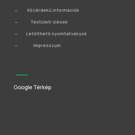
Közérdekű információk
K
Testületi ülések
K
Letölthető nyomtatványok
K
Impresszum
K
Google Térkép