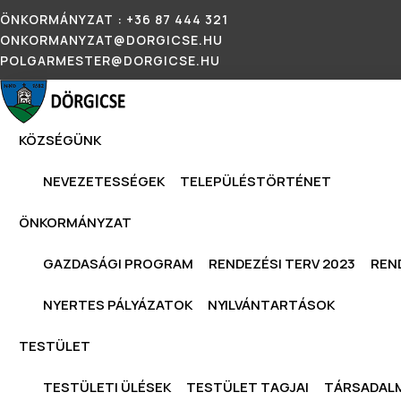
ÖNKORMÁNYZAT : +36 87 444 321
ONKORMANYZAT@DORGICSE.HU
POLGARMESTER@DORGICSE.HU
KÖZSÉGÜNK
NEVEZETESSÉGEK
TELEPÜLÉSTÖRTÉNET
ÖNKORMÁNYZAT
GAZDASÁGI PROGRAM
RENDEZÉSI TERV 2023
REN
NYERTES PÁLYÁZATOK
NYILVÁNTARTÁSOK
TESTÜLET
TESTÜLETI ÜLÉSEK
TESTÜLET TAGJAI
TÁRSADALM