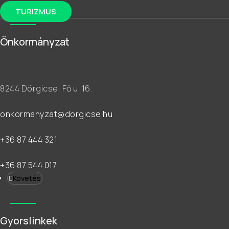
TURIZMUS
Önkormányzat
8244 Dörgicse, Fő u. 16.
onkormanyzat@dorgicse.hu
+36 87 444 321
+36 87 544 017
Követés
Gyorslinkek