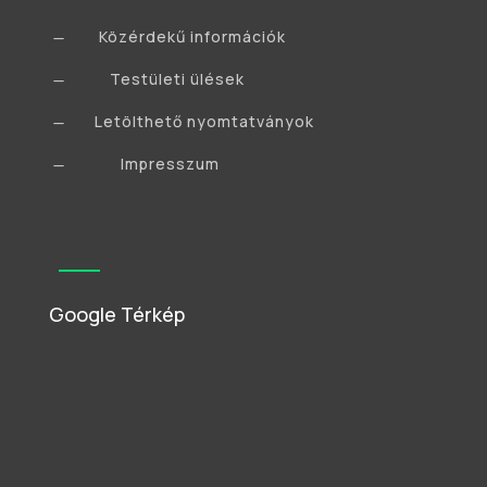
Közérdekű információk
K
Testületi ülések
K
Letölthető nyomtatványok
K
Impresszum
K
Google Térkép