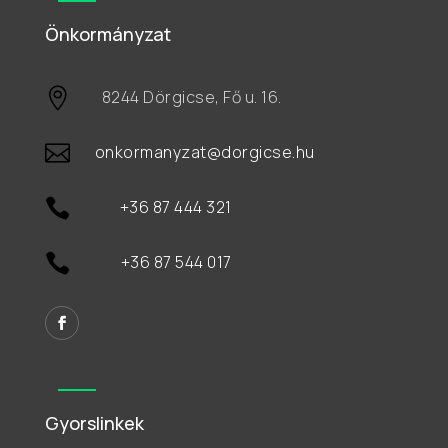
Önkormányzat

8244 Dörgicse, Fő u. 16.

onkormanyzat@dorgicse.hu

+36 87 444 321

+36 87 544 017
Gyorslinkek