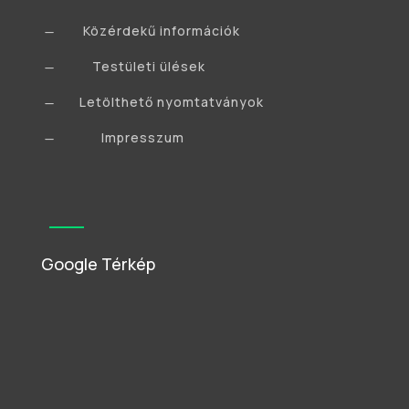
Közérdekű információk
K
Testületi ülések
K
Letölthető nyomtatványok
K
Impresszum
K
Google Térkép