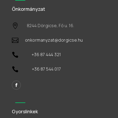
Önkormányzat

8244 Dörgicse, Fő u. 16.

onkormanyzat@dorgicse.hu

+36 87 444 321

+36 87 544 017
Gyorslinkek