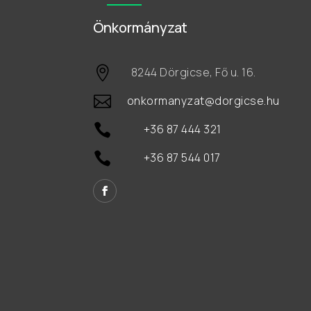
Önkormányzat

8244 Dörgicse, Fő u. 16.

onkormanyzat@dorgicse.hu

+36 87 444 321

+36 87 544 017