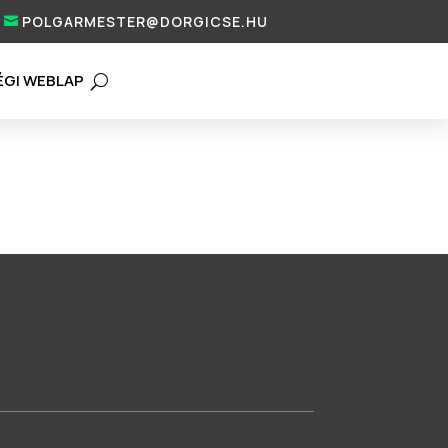
POLGARMESTER@DORGICSE.HU
ÉGI WEBLAP