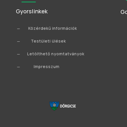
Gyorslinkek
Go
Közérdekű információk
K
Testületi ülések
K
Letölthető nyomtatványok
K
Impresszum
K