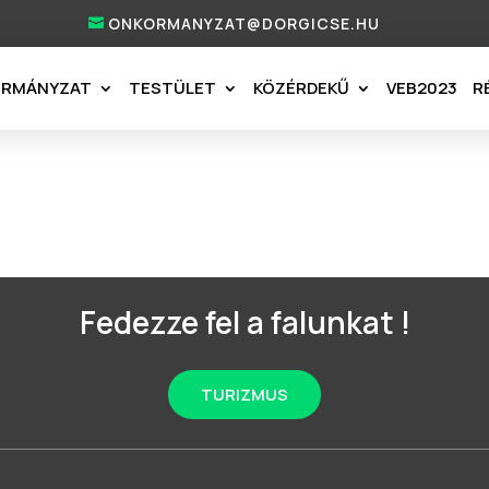
ONKORMANYZAT@DORGICSE.HU
ORMÁNYZAT
TESTÜLET
KÖZÉRDEKŰ
VEB2023
R
Fedezze fel a falunkat !
TURIZMUS