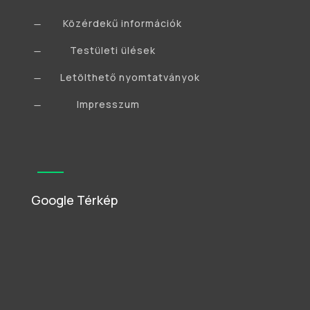
Közérdekű információk
K
Testületi ülések
K
Letölthető nyomtatványok
K
Impresszum
K
Google Térkép