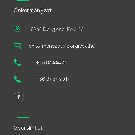
Önkormányzat

8244 Dörgicse, Fő u. 16.

onkormanyzat@dorgicse.hu

+36 87 444 321

+36 87 544 017
Gyorslinkek