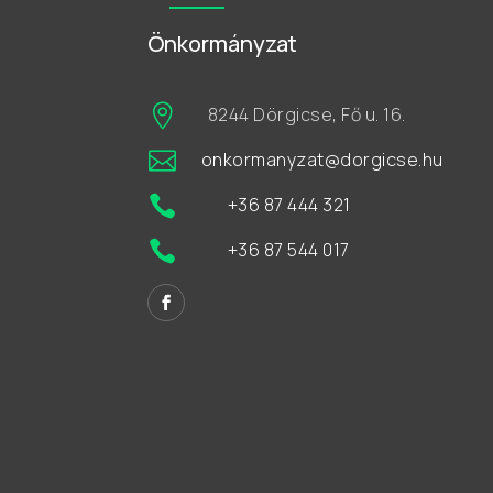
Önkormányzat

8244 Dörgicse, Fő u. 16.

onkormanyzat@dorgicse.hu

+36 87 444 321

+36 87 544 017