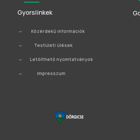
Gyorslinkek
Go
Közérdekű információk
K
Testületi ülések
K
Letölthető nyomtatványok
K
Impresszum
K