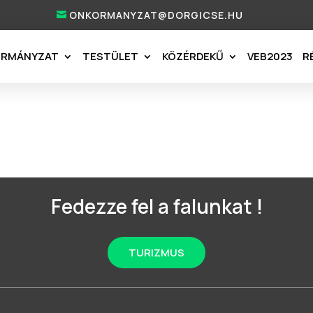
ONKORMANYZAT@DORGICSE.HU
ORMÁNYZAT
TESTÜLET
KÖZÉRDEKŰ
VEB2023
R
Fedezze fel a falunkat !
TURIZMUS