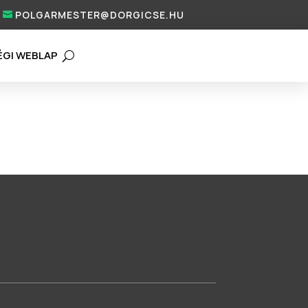
POLGARMESTER@DORGICSE.HU
ÉGI WEBLAP