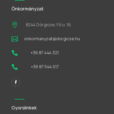
Önkormányzat

8244 Dörgicse, Fő u. 16.

onkormanyzat@dorgicse.hu

+36 87 444 321

+36 87 544 017
Gyorslinkek