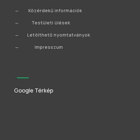
Közérdekű információk
K
Testületi ülések
K
Letölthető nyomtatványok
K
Impresszum
K
Google Térkép