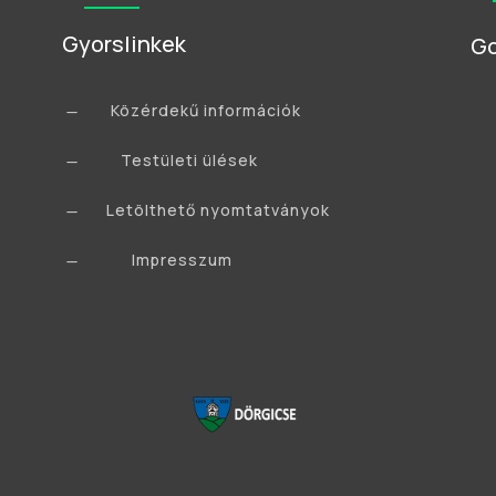
Gyorslinkek
Go
Közérdekű információk
K
Testületi ülések
K
Letölthető nyomtatványok
K
Impresszum
K