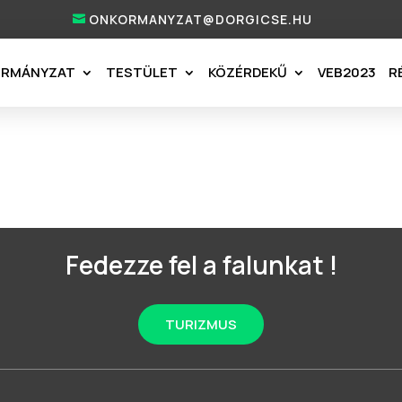
ONKORMANYZAT@DORGICSE.HU
ORMÁNYZAT
TESTÜLET
KÖZÉRDEKŰ
VEB2023
R
Fedezze fel a falunkat !
TURIZMUS