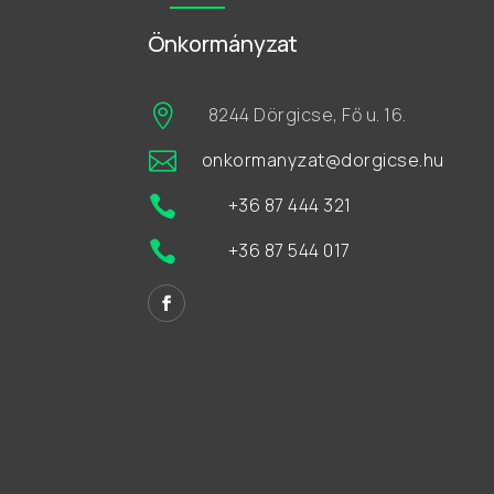
Önkormányzat

8244 Dörgicse, Fő u. 16.

onkormanyzat@dorgicse.hu

+36 87 444 321

+36 87 544 017