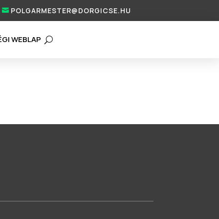
POLGARMESTER@DORGICSE.HU
ÉGI WEBLAP