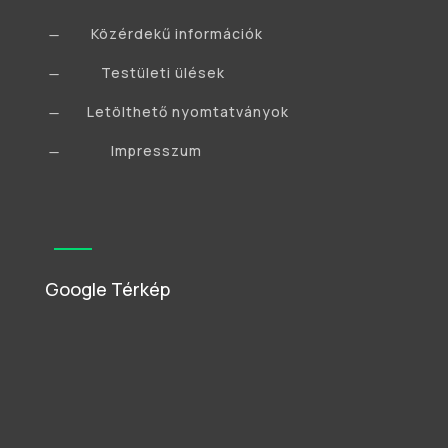
Közérdekű információk
K
Testületi ülések
K
Letölthető nyomtatványok
K
Impresszum
K
Google Térkép