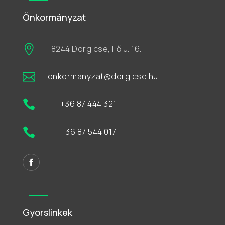
Önkormányzat

8244 Dörgicse, Fő u. 16.

onkormanyzat@dorgicse.hu

+36 87 444 321

+36 87 544 017
Gyorslinkek