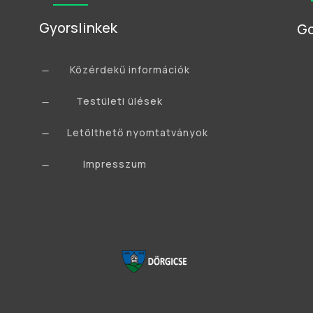
Gyorslinkek
Go
Közérdekű információk
K
Testületi ülések
K
Letölthető nyomtatványok
K
Impresszum
K