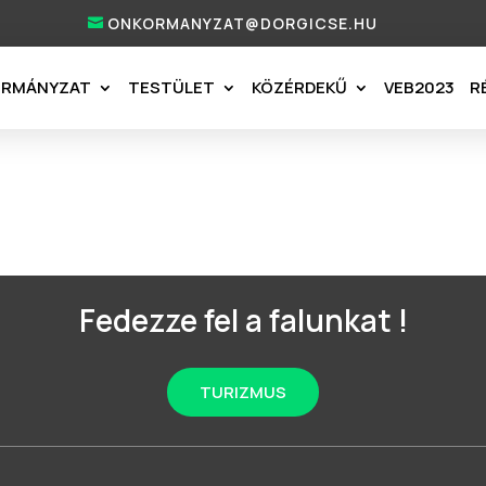
ONKORMANYZAT@DORGICSE.HU
ORMÁNYZAT
TESTÜLET
KÖZÉRDEKŰ
VEB2023
R
Fedezze fel a falunkat !
TURIZMUS