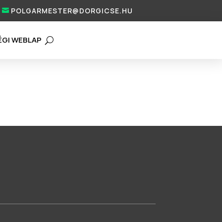
POLGARMESTER@DORGICSE.HU
ÉGI WEBLAP