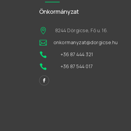
Önkormányzat

8244 Dörgicse, Fő u. 16.

onkormanyzat@dorgicse.hu

+36 87 444 321

+36 87 544 017