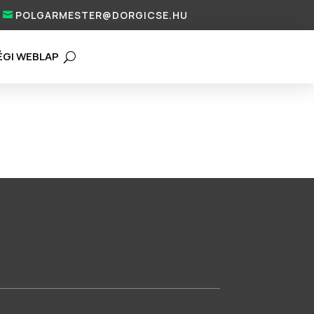
POLGARMESTER@DORGICSE.HU
ÉGI WEBLAP