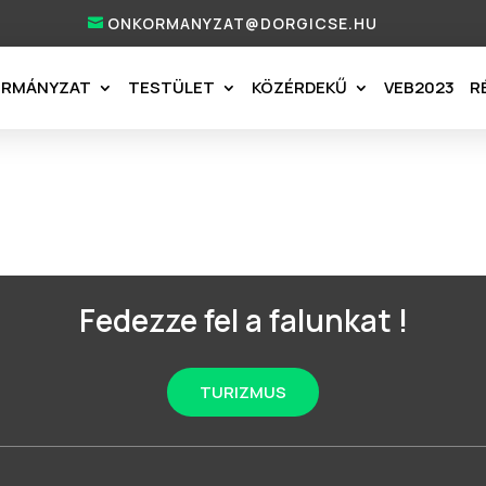
ONKORMANYZAT@DORGICSE.HU
ORMÁNYZAT
TESTÜLET
KÖZÉRDEKŰ
VEB2023
R
Fedezze fel a falunkat !
TURIZMUS