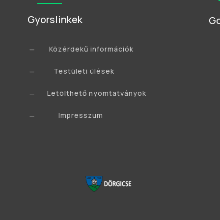
Gyorslinkek
Go
Közérdekű információk
K
Testületi ülések
K
Letölthető nyomtatványok
K
Impresszum
K