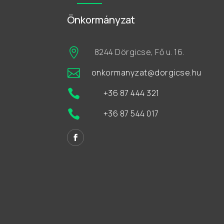
Önkormányzat

8244 Dörgicse, Fő u. 16.

onkormanyzat@dorgicse.hu

+36 87 444 321

+36 87 544 017