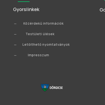
Gyorslinkek
Go
Közérdekű információk
K
Testületi ülések
K
Letölthető nyomtatványok
K
Impresszum
K