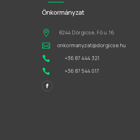
Önkormányzat

8244 Dörgicse, Fő u. 16.

onkormanyzat@dorgicse.hu

+36 87 444 321

+36 87 544 017