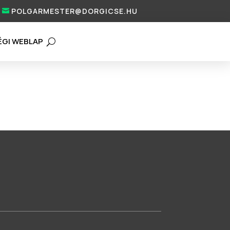
POLGARMESTER@DORGICSE.HU
ÉGI WEBLAP