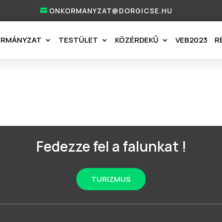
ONKORMANYZAT@DORGICSE.HU
ORMÁNYZAT
TESTÜLET
KÖZÉRDEKŰ
VEB2023
R
Fedezze fel a falunkat !
TURIZMUS