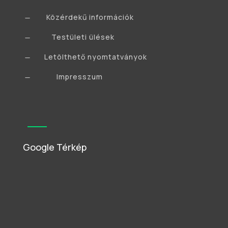
Közérdekű információk
K
Testületi ülések
K
Letölthető nyomtatványok
K
Impresszum
K
Google Térkép