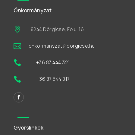
Önkormányzat

8244 Dörgicse, Fő u. 16.

onkormanyzat@dorgicse.hu

+36 87 444 321

+36 87 544 017
Gyorslinkek