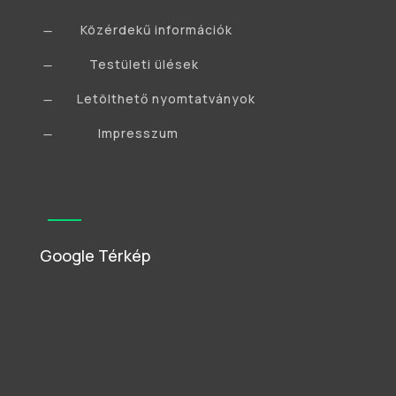
Közérdekű információk
K
Testületi ülések
K
Letölthető nyomtatványok
K
Impresszum
K
Google Térkép