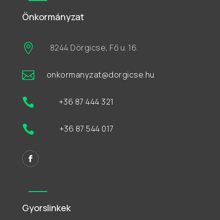
Önkormányzat

8244 Dörgicse, Fő u. 16.

onkormanyzat@dorgicse.hu

+36 87 444 321

+36 87 544 017
Gyorslinkek