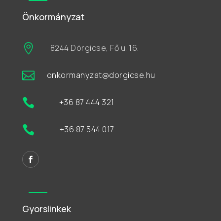
Önkormányzat

8244 Dörgicse, Fő u. 16.

onkormanyzat@dorgicse.hu

+36 87 444 321

+36 87 544 017
Gyorslinkek