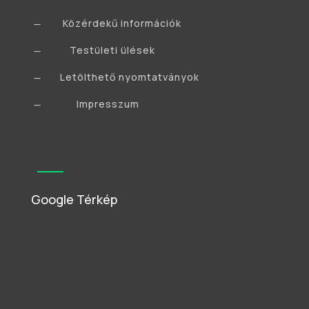
Közérdekű információk
K
Testületi ülések
K
Letölthető nyomtatványok
K
Impresszum
K
Google Térkép