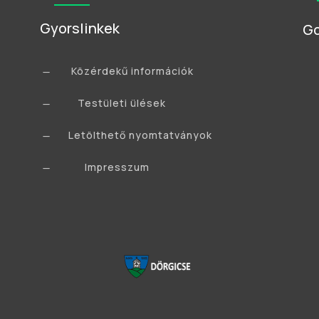
Gyorslinkek
Go
Közérdekű információk
K
Testületi ülések
K
Letölthető nyomtatványok
K
Impresszum
K