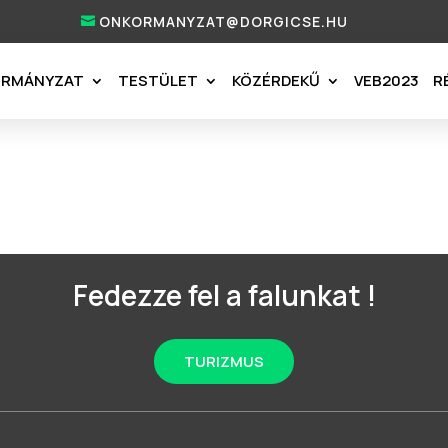
ONKORMANYZAT@DORGICSE.HU
ORMÁNYZAT
TESTÜLET
KÖZÉRDEKŰ
VEB2023
R
Fedezze fel a falunkat !
TURIZMUS