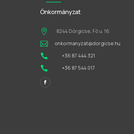
Önkormányzat

8244 Dörgicse, Fő u. 16.

onkormanyzat@dorgicse.hu

+36 87 444 321

+36 87 544 017