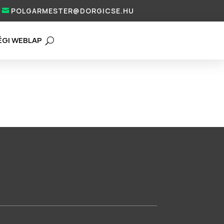
POLGARMESTER@DORGICSE.HU
ÉGI WEBLAP