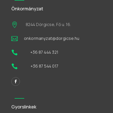
Önkormányzat

8244 Dörgicse, Fő u. 16.

onkormanyzat@dorgicse.hu

+36 87 444 321

+36 87 544 017
Gyorslinkek