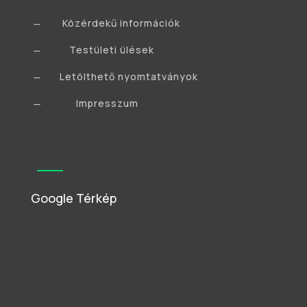
Közérdekű információk
K
Testületi ülések
K
Letölthető nyomtatványok
K
Impresszum
K
Google Térkép