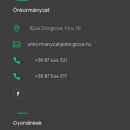
Önkormányzat

8244 Dörgicse, Fő u. 16.

onkormanyzat@dorgicse.hu

+36 87 444 321

+36 87 544 017
Gyorslinkek