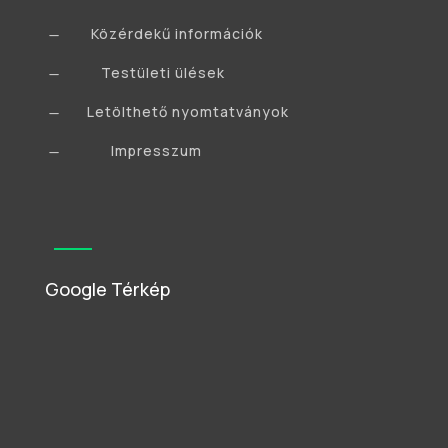
Közérdekű információk
K
Testületi ülések
K
Letölthető nyomtatványok
K
Impresszum
K
Google Térkép