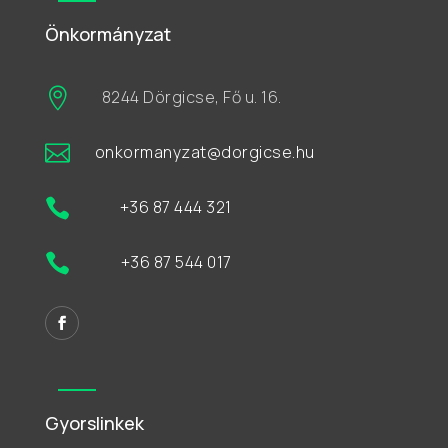
Önkormányzat

8244 Dörgicse, Fő u. 16.

onkormanyzat@dorgicse.hu

+36 87 444 321

+36 87 544 017
Gyorslinkek