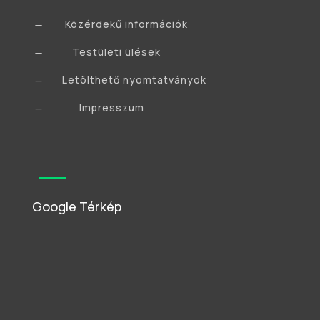
Közérdekű információk
K
Testületi ülések
K
Letölthető nyomtatványok
K
Impresszum
K
Google Térkép