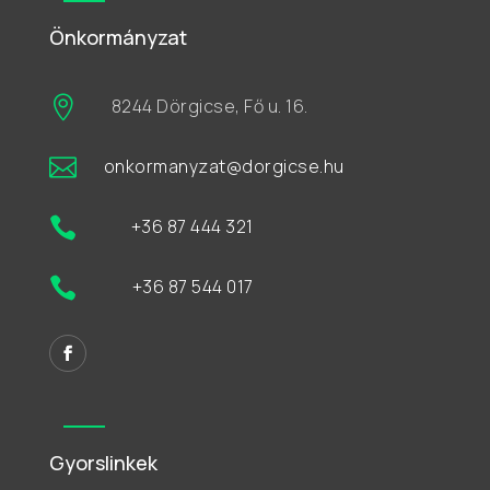
Önkormányzat

8244 Dörgicse, Fő u. 16.

onkormanyzat@dorgicse.hu

+36 87 444 321

+36 87 544 017
Gyorslinkek