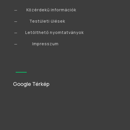
Közérdekű információk
K
Testületi ülések
K
Letölthető nyomtatványok
K
Impresszum
K
Google Térkép