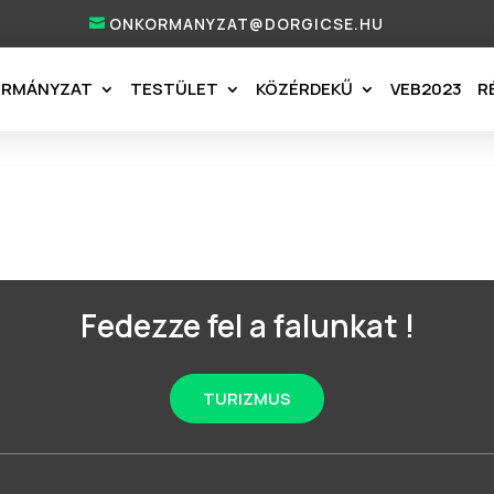
ONKORMANYZAT@DORGICSE.HU
ORMÁNYZAT
TESTÜLET
KÖZÉRDEKŰ
VEB2023
R
Fedezze fel a falunkat !
TURIZMUS