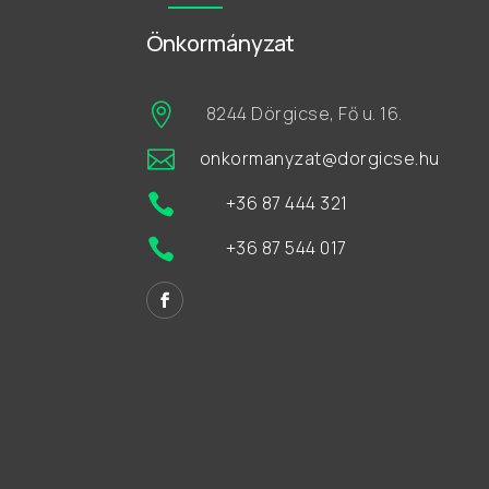
Önkormányzat

8244 Dörgicse, Fő u. 16.

onkormanyzat@dorgicse.hu

+36 87 444 321

+36 87 544 017