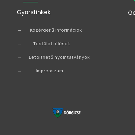
Gyorslinkek
Go
Közérdekű információk
K
Testületi ülések
K
Letölthető nyomtatványok
K
Impresszum
K