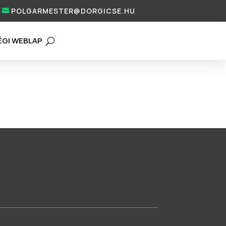
POLGARMESTER@DORGICSE.HU
ÉGI WEBLAP