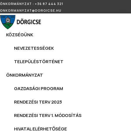
ÖNKORMÁNYZAT : +36 87 444 321
ONKORMANYZAT@DORGICSE.HU
KÖZSÉGÜNK
NEVEZETESSÉGEK
TELEPÜLÉSTÖRTÉNET
ÖNKORMÁNYZAT
GAZDASÁGI PROGRAM
RENDEZÉSI TERV 2023
RENDEZÉSI TERV 1. MÓDOSÍTÁS
HIVATAL ELÉRHETŐSÉGE