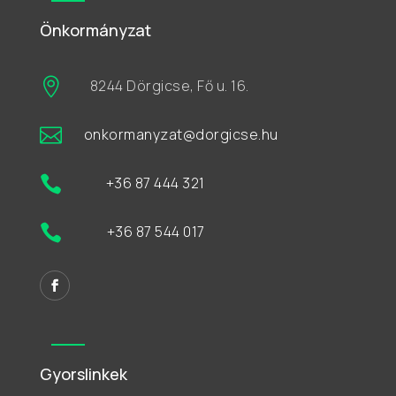
Önkormányzat

8244 Dörgicse, Fő u. 16.

onkormanyzat@dorgicse.hu

+36 87 444 321

+36 87 544 017
Gyorslinkek