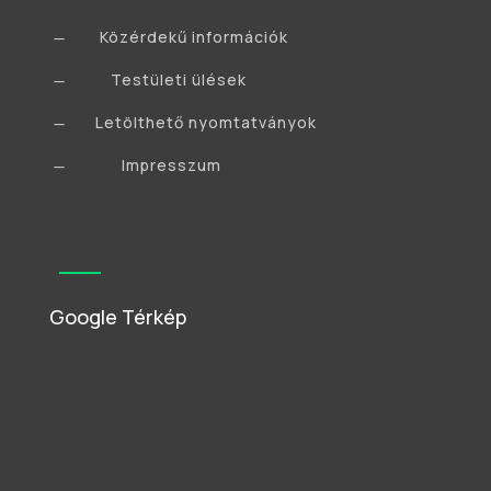
Közérdekű információk
K
Testületi ülések
K
Letölthető nyomtatványok
K
Impresszum
K
Google Térkép