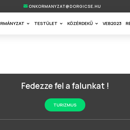
ONKORMANYZAT@DORGICSE.HU
ORMÁNYZAT
TESTÜLET
KÖZÉRDEKŰ
VEB2023
R
Fedezze fel a falunkat !
TURIZMUS