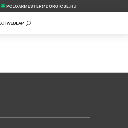
POLGARMESTER@DORGICSE.HU
ÉGI WEBLAP