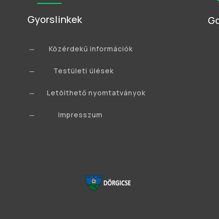
Gyorslinkek
Go
Közérdekű információk
K
Testületi ülések
K
Letölthető nyomtatványok
K
Impresszum
K