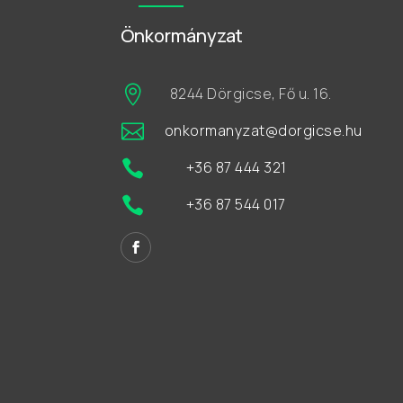
Önkormányzat

8244 Dörgicse, Fő u. 16.

onkormanyzat@dorgicse.hu

+36 87 444 321

+36 87 544 017