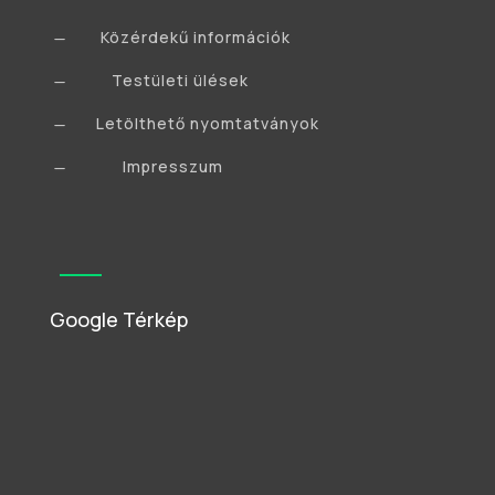
Közérdekű információk
K
Testületi ülések
K
Letölthető nyomtatványok
K
Impresszum
K
Google Térkép