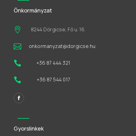
Önkormányzat

8244 Dörgicse, Fő u. 16.

onkormanyzat@dorgicse.hu

+36 87 444 321

+36 87 544 017
Gyorslinkek