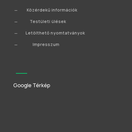
Közérdekű információk
K
Testületi ülések
K
Letölthető nyomtatványok
K
Impresszum
K
Google Térkép