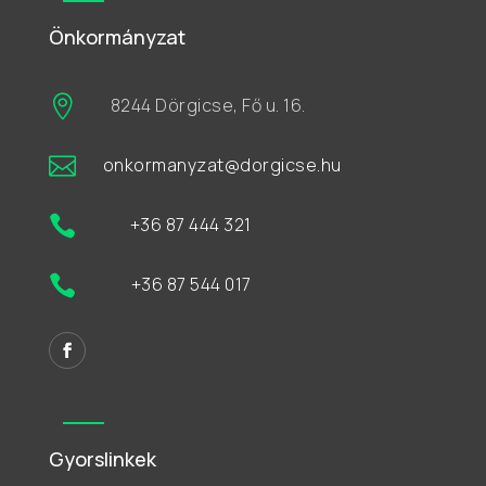
Önkormányzat

8244 Dörgicse, Fő u. 16.

onkormanyzat@dorgicse.hu

+36 87 444 321

+36 87 544 017
Gyorslinkek