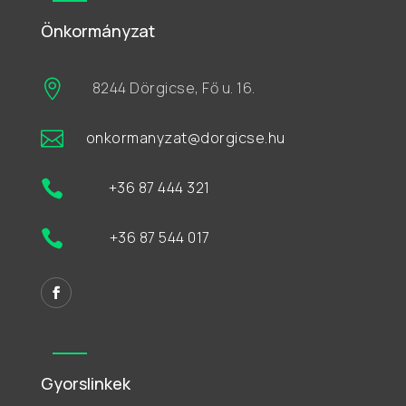
Önkormányzat

8244 Dörgicse, Fő u. 16.

onkormanyzat@dorgicse.hu

+36 87 444 321

+36 87 544 017
Gyorslinkek