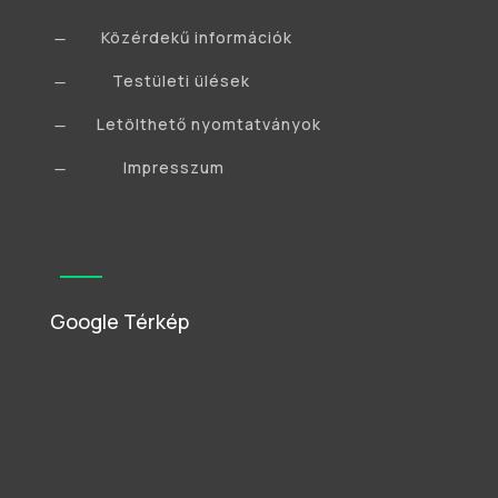
Közérdekű információk
K
Testületi ülések
K
Letölthető nyomtatványok
K
Impresszum
K
Google Térkép