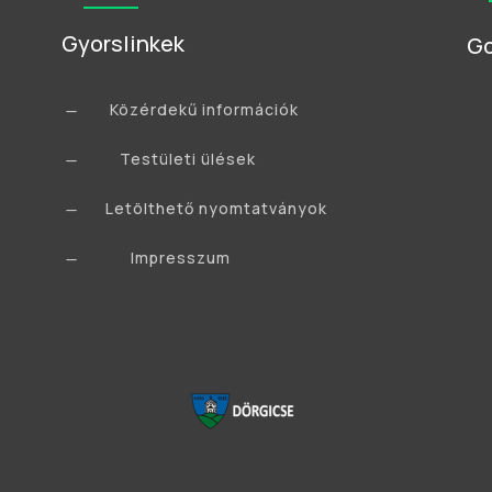
Gyorslinkek
Go
Közérdekű információk
K
Testületi ülések
K
Letölthető nyomtatványok
K
Impresszum
K