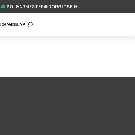
POLGARMESTER@DORGICSE.HU
ÉGI WEBLAP