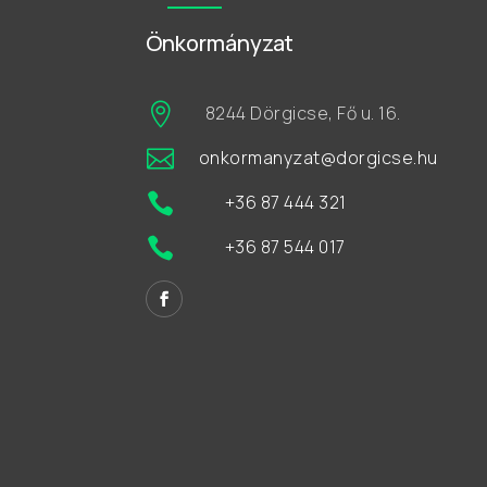
Önkormányzat

8244 Dörgicse, Fő u. 16.

onkormanyzat@dorgicse.hu

+36 87 444 321

+36 87 544 017