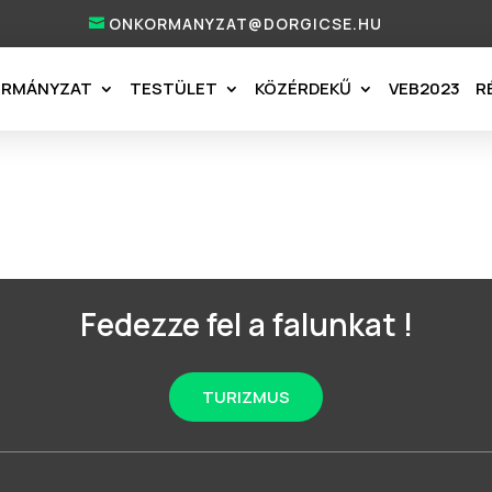
ONKORMANYZAT@DORGICSE.HU
ORMÁNYZAT
TESTÜLET
KÖZÉRDEKŰ
VEB2023
R
Fedezze fel a falunkat !
TURIZMUS