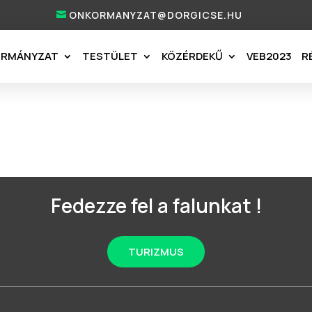
ONKORMANYZAT@DORGICSE.HU
ORMÁNYZAT
TESTÜLET
KÖZÉRDEKŰ
VEB2023
R
Fedezze fel a falunkat !
TURIZMUS