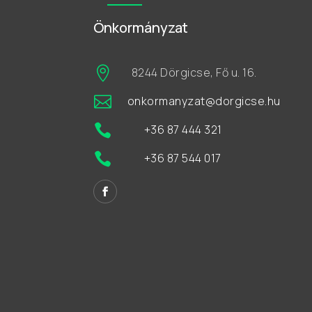
Önkormányzat

8244 Dörgicse, Fő u. 16.

onkormanyzat@dorgicse.hu

+36 87 444 321

+36 87 544 017