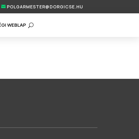
POLGARMESTER@DORGICSE.HU
ÉGI WEBLAP