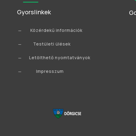
Gyorslinkek
Go
Közérdekű információk
K
Testületi ülések
K
Letölthető nyomtatványok
K
Impresszum
K