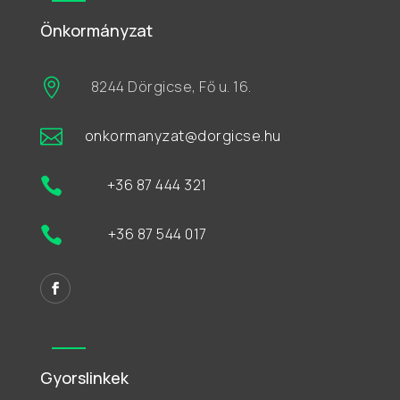
Önkormányzat

8244 Dörgicse, Fő u. 16.

onkormanyzat@dorgicse.hu

+36 87 444 321

+36 87 544 017
Gyorslinkek