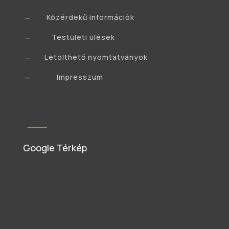
Közérdekű információk
K
Testületi ülések
K
Letölthető nyomtatványok
K
Impresszum
K
Google Térkép