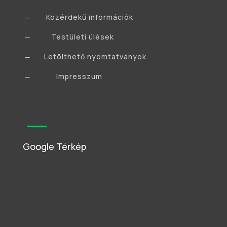
Közérdekű információk
K
Testületi ülések
K
Letölthető nyomtatványok
K
Impresszum
K
Google Térkép