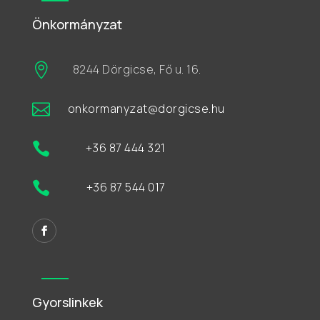
Önkormányzat

8244 Dörgicse, Fő u. 16.

onkormanyzat@dorgicse.hu

+36 87 444 321

+36 87 544 017
Gyorslinkek