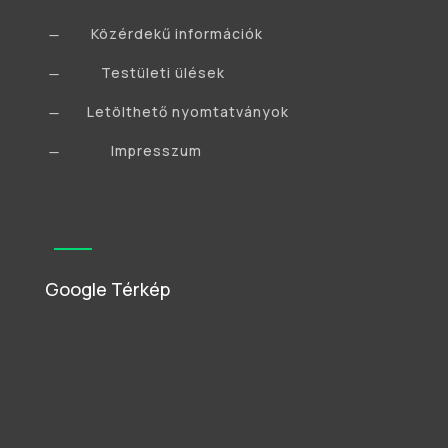
Közérdekű információk
K
Testületi ülések
K
Letölthető nyomtatványok
K
Impresszum
K
Google Térkép