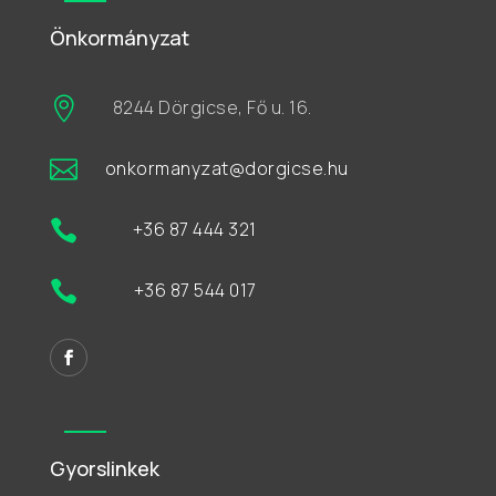
Önkormányzat

8244 Dörgicse, Fő u. 16.

onkormanyzat@dorgicse.hu

+36 87 444 321

+36 87 544 017
Gyorslinkek