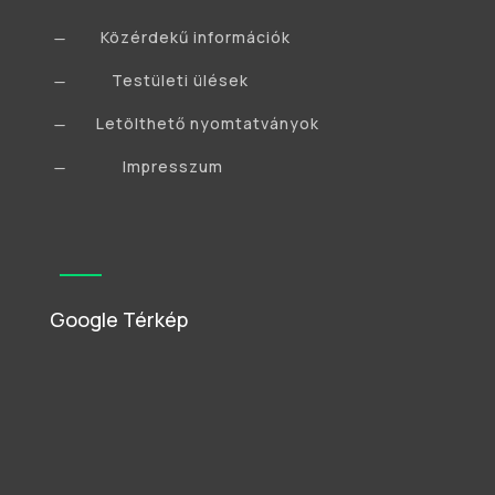
Közérdekű információk
K
Testületi ülések
K
Letölthető nyomtatványok
K
Impresszum
K
Google Térkép