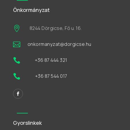
Önkormányzat

8244 Dörgicse, Fő u. 16.

onkormanyzat@dorgicse.hu

+36 87 444 321

+36 87 544 017
Gyorslinkek