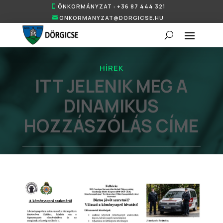
ÖNKORMÁNYZAT : +36 87 444 321
ONKORMANYZAT@DORGICSE.HU
HÍREK
ITT JELENIK MEG A
DINAMIKUS
HOZZÁSZÓLÁS CÍME