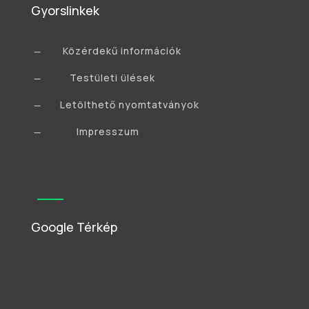
Gyorslinkek
Közérdekű információk
K
Testületi ülések
K
Letölthető nyomtatványok
K
Impresszum
K
Google Térkép