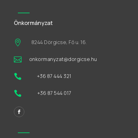
Önkormányzat

8244 Dörgicse, Fő u. 16.

onkormanyzat@dorgicse.hu

+36 87 444 321

+36 87 544 017