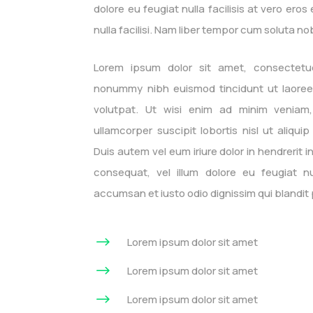
dolore eu feugiat nulla facilisis at vero ero
nulla facilisi. Nam liber tempor cum soluta no
Lorem ipsum dolor sit amet, consectetue
nonummy nibh euismod tincidunt ut laoree
volutpat. Ut wisi enim ad minim veniam,
ullamcorper suscipit lobortis nisl ut aliq
Duis autem vel eum iriure dolor in hendrerit i
consequat, vel illum dolore eu feugiat nul
accumsan et iusto odio dignissim qui blandit 
$
Lorem ipsum dolor sit amet
$
Lorem ipsum dolor sit amet
$
Lorem ipsum dolor sit amet