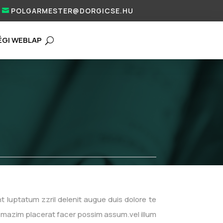
POLGARMESTER@DORGICSE.HU
ÉGI WEBLAP
nt luptatum zzril delenit augue duis dolore te
od mazim placerat facer possim assum.vel illum