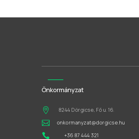
Önkormányzat

8244 Dörgicse, Fő u. 16.

onkormanyzat@dorgicse.hu

+36 87 444 321