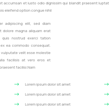
s et accumsan et iusto odio dignissim qui blandit praesent lupta
bis eleifend option congue nihil
r adipiscing elit, sed diam
t dolore magna aliquam erat
 quis nostrud exerci tation
uip ex ea commodo consequat.
n vulputate velit esse molestie
la facilisis at vero eros et
praesent facilisi.Nam
$
Lorem ipsum dolor sit amet
$
Lorem ipsum dolor sit amet
$
Lorem ipsum dolor sit amet