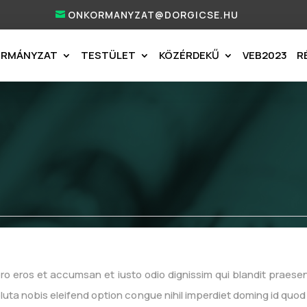
ONKORMANYZAT@DORGICSE.HU
ORMÁNYZAT
TESTÜLET
KÖZÉRDEKŰ
VEB2023
R
t vero eros et accumsan et iusto odio dignissim qui blandit praese
soluta nobis eleifend option congue nihil imperdiet doming id qu