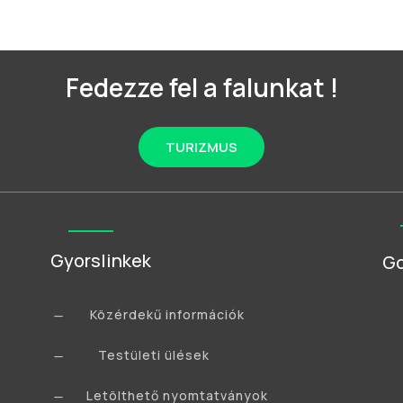
Fedezze fel a falunkat !
TURIZMUS
Gyorslinkek
Go
Közérdekű információk
K
Testületi ülések
K
Letölthető nyomtatványok
K