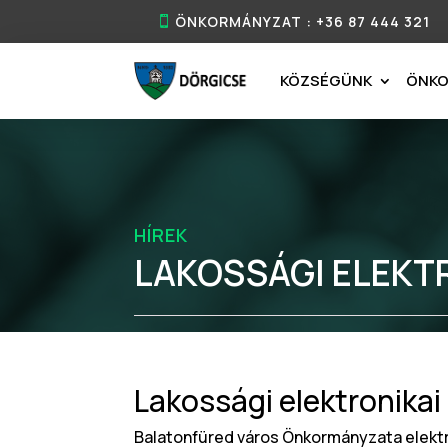
ÖNKORMÁNYZAT : +36 87 444 321
KÖZSÉGÜNK
ÖNK
HÍREK
LAKOSSÁGI ELEKT
Lakossági elektronikai
Balatonfüred város Önkormányzata elektr