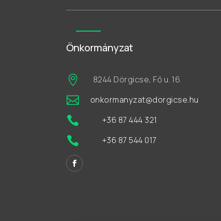
Önkormányzat

8244 Dörgicse, Fő u. 16.

onkormanyzat@dorgicse.hu

+36 87 444 321

+36 87 544 017