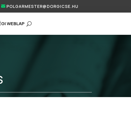
POLGARMESTER@DORGICSE.HU
ÉGI WEBLAP
S