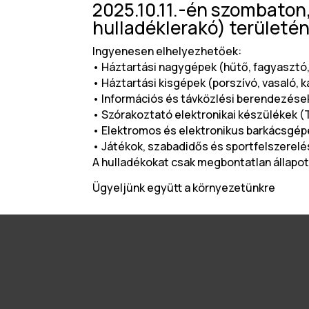
2025.10.11.-én szombaton, 
hulladéklerakó) területén
Ingyenesen elhelyezhetőek:
• Háztartási nagygépek (hűtő, fagyasztó,
• Háztartási kisgépek (porszívó, vasaló, 
• Információs és távközlési berendezések
• Szórakoztató elektronikai készülékek (T
• Elektromos és elektronikus barkácsgépek
• Játékok, szabadidős és sportfelszerelés
A hulladékokat csak megbontatlan állapot
Ügyeljünk együtt a környezetünkre