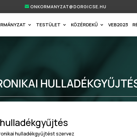
ONKORMANYZAT@DORGICSE.HU
ORMÁNYZAT
TESTÜLET
KÖZÉRDEKŰ
VEB2023
R
RONIKAI HULLADÉKGYŰJTÉ
 hulladékgyűjtés
onikai hulladékgyűjtést szervez