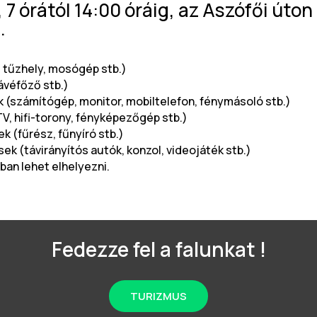
7 órától 14:00 óráig, az Aszófői úton
.
 tűzhely, mosógép stb.)
kávéfőző stb.)
 (számítógép, monitor, mobiltelefon, fénymásoló stb.)
V, hifi-torony, fényképezőgép stb.)
 (fűrész, fűnyíró stb.)
ek (távirányítós autók, konzol, videojáték stb.)
ban lehet elhelyezni.
Fedezze fel a falunkat !
TURIZMUS