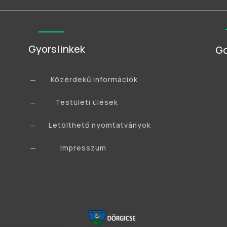
Gyorslinkek
Go
Közérdekű információk
K
Testületi ülések
K
Letölthető nyomtatványok
K
Impresszum
K