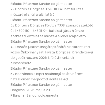
Előadó: Pflanzner Sándor polgármester
2./ Döntés a Dörgicse, Fő u. 18. Faluház felújítás
műszaki ellenőri árajánlatáról
Előadó: Pflanzner Sándor polgármester
3./ Döntés a Dörgicse Fő utca 7338 számú összekötő
út 4+390.50 – 4+825 Km, bal oldali járda hiányzó
szakaszai kivitelezés műszaki ellenőr árajánlatról
Előadó: Pflanzner Sándor polgármester
4./ Döntés jutalom megállapításáról a Balatonfüredi
Közös Önkormányzati Hivatal Dörgicsei Kirendeltségi
dolgozók részére 2026. I. félévi munkájuk
elismerésére
Előadó: Pflanzner Sándor polgármester
5./ Beszámoló a lejárt határidejű és átruházott
hatáskörben meghozott döntésekről
Előadó: Pflanzner Sándor polgármester
Dörgicse, 2026. május 20.
Pflanzner Sándor polgármester