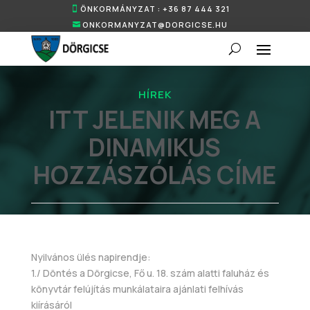
ÖNKORMÁNYZAT : +36 87 444 321
ONKORMANYZAT@DORGICSE.HU
HÍREK
ITT JELENIK MEG A
DINAMIKUS
HOZZÁSZÓLÁS CÍME
Nyilvános ülés napirendje:
1./ Döntés a Dörgicse, Fő u. 18. szám alatti faluház és
könyvtár felújítás munkálataira ajánlati felhívás
kiírásáról