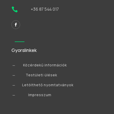

+36 87 544 017
Gyorslinkek
Közérdekű információk
K
Testületi ülések
K
Letölthető nyomtatványok
K
Impresszum
K