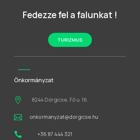
Fedezze fel a falunkat !
TURIZMUS
Önkormányzat

8244 Dörgicse, Fő u. 16.

onkormanyzat@dorgicse.hu

+36 87 444 321