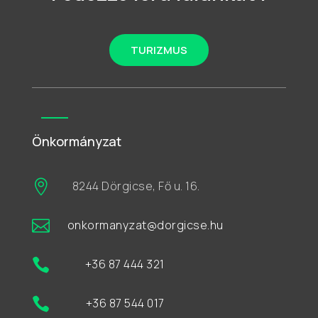
TURIZMUS
Önkormányzat

8244 Dörgicse, Fő u. 16.

onkormanyzat@dorgicse.hu

+36 87 444 321

+36 87 544 017