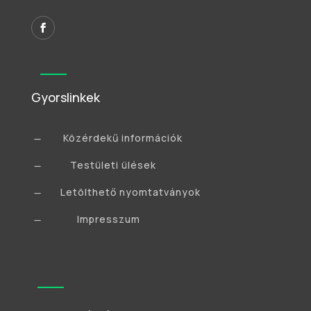
Gyorslinkek
Közérdekű információk
K
Testületi ülések
K
Letölthető nyomtatványok
K
Impresszum
K