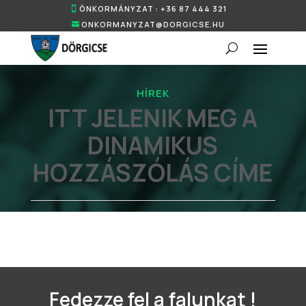
ÖNKORMÁNYZAT : +36 87 444 321
ONKORMANYZAT@DORGICSE.HU
HÍREK
ITT JELENIK MEG A
DINAMIKUS
HOZZÁSZÓLÁS CÍME
Fedezze fel a falunkat !