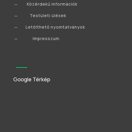
Közérdekű információk
K
Testületi ülések
K
Letölthető nyomtatványok
K
Impresszum
K
Google Térkép