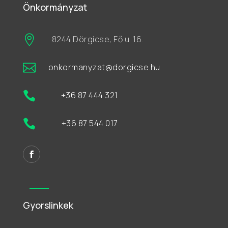
Önkormányzat

8244 Dörgicse, Fő u. 16.

onkormanyzat@dorgicse.hu

+36 87 444 321

+36 87 544 017
Gyorslinkek