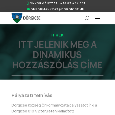
ÖNKORMÁNYZAT : +36 87 444 321
ONKORMANYZAT@DORGICSE.HU
HÍREK
ITT JELENIK MEG A
DINAMIKUS
HOZZÁSZÓLÁS CÍME
Pályázati felhívás
Dörgicse Község Önkormányzata pályázatot ír ki a
Dörgicse 0197/2 területen kialakított